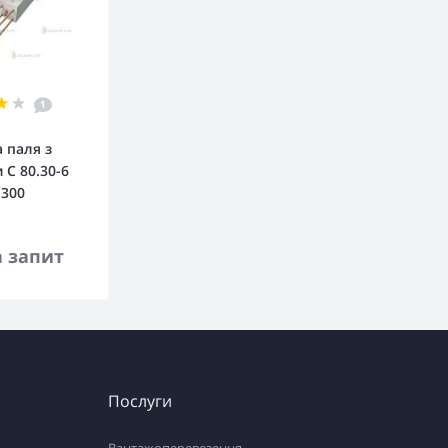
1
 паля з
 С 80.30-6
.300
кошика
а запит
Послуги