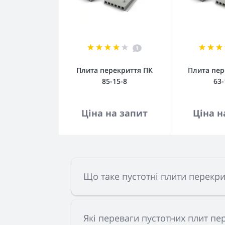
1
Плита перекриття ПК
Плита пер
85-15-8
63-
До кошика
До 
Ціна на запит
Ціна н
Що таке пустотні плити перекри
Які переваги пустотних плит п