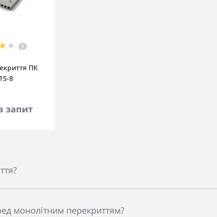
1
екриття ПК
15-8
кошика
а запит
ття?
еред монолітним перекриттям?