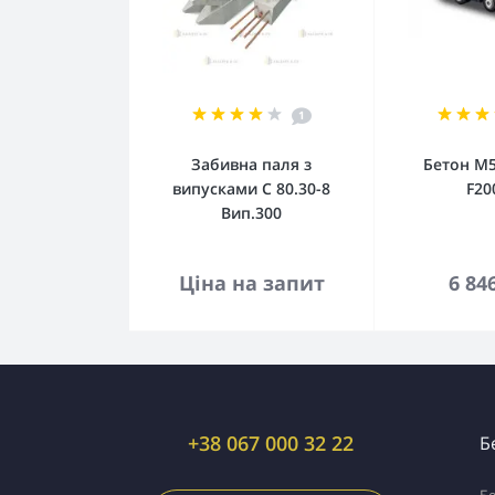
1
Забивна паля з
Бетон М5
випусками С 80.30-8
F20
Вип.300
До кошика
До 
Ціна на запит
6 84
+38 067 000 32 22
Б