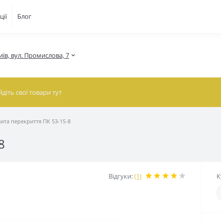
ції
Блог
иїв, вул. Промислова, 7
ита перекриття ПК 53-15-8
8
Відгуки:
(1)
К