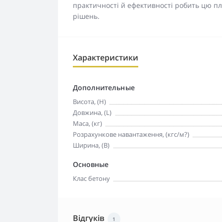
практичності й ефективності робить цю п
рішень.
Характеристики
Дополнительные
Висота, (H)
Довжина, (L)
Маса, (кг)
Розрахункове навантаження, (кгс/м?)
Ширина, (B)
Основные
Клас бетону
Відгуків
1