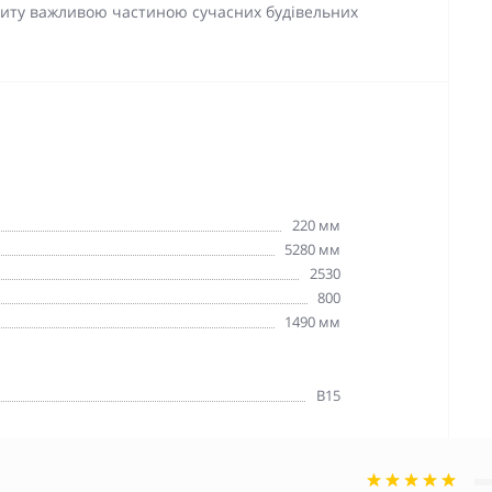
литу важливою частиною сучасних будівельних
220 мм
5280 мм
2530
800
1490 мм
В15