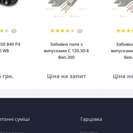
1
1
50 В40 Р4
Забивна паля з
Забивна
0 W8
випусками С 120.30-8
випусками
Вип.300
Вип
кошика
До кошика
До 
6 грн.
Ціна на запит
Ціна н
етонні суміші
Гарцовка