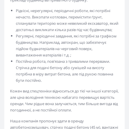
прикладі будівництва приватного будинку:
Рідкісні, нерегулярні, періодичні роботи, які потрібні
нечасто. Викопати котлован, перемістити ґрунт,
спланувати територію може невеликий екскаватор, який
достатньо викликати кілька разів під час будівництва;
Регулярні, періодичні завдання, які потрібні за графіком
будівництва. Наприклад, автокран, що забезпечує
підйом будматеріалів на черговий поверх,
вивантаження матеріалів і т.д .;
Постійна робота, пов'язана з тривалими перервами.
Стрічка для подачі бетону або сумішей на висоту
потрібна в міру витрат бетона, але під рукою повинна
бути постійно.
Кожен вид спецтехніки відноситься до тієї чи іншої категорії,
але ціна володіння технікою набагато перевищує вартість
оренди. Чим рідше вона залучається, тим більше вигода від
погодинної, а не постійної оплати.
Наша компанія пропонує здати в оренду
автобетонозмішувач, стрічку подачі бетону (45 м), вантажні