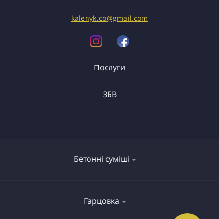
kalenyk.co@gmail.com
Послуги
ЗБВ
Вантажоперевезення
Спецтранспорт
ФБС
Перемички
Бетонні суміші
Сходи
Колодязі
Бетонні сумiшi
Елементи огороджень
Гарцовка
Бетон
Плити перекриття