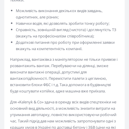
техніки:
Можливість виконання декількох видів завдань,
однотипних, але різних;
Навички водія, які дозволять зробити тонку роботу;
Справність, зовнішній вигляд (чистота) і доглянутість ТЗ
(вкажуть на професіоналізм співробітника);
Додаткові питання про роботу при оформленні заявки
вкажуть на компетентність компанії.
Наприклад, вантажівка з маніпулятором не тільки привезе і
розвантажить вантаж. Перебуваючи на ділянці, зможе
виконати вантажні операції, допустимі для
вантажопідйомності. Перемістити палети з цеглиною,
встановити блоки ФБС і т.д. Така допомога в будівництві
буде коштувати копійки, адже машина вже приїхала.
Для «Kalenyk & Co» здача в оренду всіх видів спецтехніки не
основний вид діяльності, а можливість знизити витрати на
утримання автопарку, повністю використовуючи робочий
час. Такий підхід дав нам можливість запропонувати одні з
кращих умов в Україні по доставці бетону і ЗБВ (ціни на які