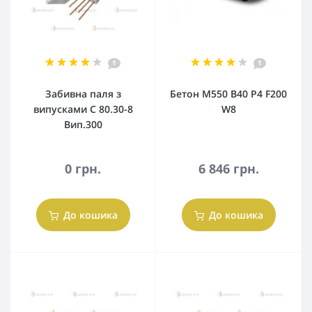
1
1
Забивна паля з
Бетон М550 В40 Р4 F200
випусками С 80.30-8
W8
Вип.300
0 грн.
6 846 грн.
До кошика
До кошика