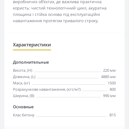
виробничих об’єктах, де важлива практична
користь: чистий технологічний цикл, акуратна
площина і стійка основа під експлуатаційні
навантаження протягом тривалого строку.
Характеристики
Дополнительные
Висота, (H)
220 мм
Довжина, (L)
4880 мм
Маса, (кг)
1500
Розрахункове навантаження, (кгс/м?)
800
Ширина, (B)
990 мм
Основные
Клас бетону
В15