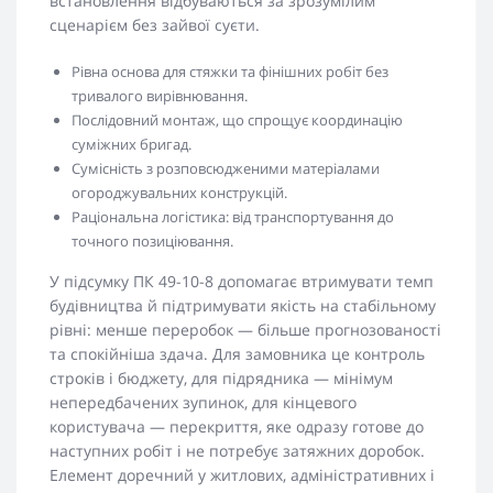
встановлення відбуваються за зрозумілим
сценарієм без зайвої суєти.
Рівна основа для стяжки та фінішних робіт без
тривалого вирівнювання.
Послідовний монтаж, що спрощує координацію
суміжних бригад.
Сумісність з розповсюдженими матеріалами
огороджувальних конструкцій.
Раціональна логістика: від транспортування до
точного позиціювання.
У підсумку ПК 49-10-8 допомагає втримувати темп
будівництва й підтримувати якість на стабільному
рівні: менше переробок — більше прогнозованості
та спокійніша здача. Для замовника це контроль
строків і бюджету, для підрядника — мінімум
непередбачених зупинок, для кінцевого
користувача — перекриття, яке одразу готове до
наступних робіт і не потребує затяжних доробок.
Елемент доречний у житлових, адміністративних і