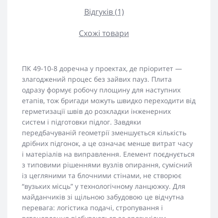
Відгуків (1)
Схожі товари
ПК 49-10-8 доречна у проектах, де пріоритет —
злагоджений процес без зайвих пауз. Плита
одразу формує робочу площину для наступних
етапів, тож бригади можуть швидко переходити від
герметизації швів до розкладки інженерних
систем і підготовки підлог. Завдяки
передбачуваній геометрії зменшується кількість
дрібних підгонок, а це означає менше витрат часу
і матеріалів на виправлення. Елемент поєднується
з типовими рішеннями вузлів опирання, сумісний
із цегляними та блочними стінами, не створює
“вузьких місць” у технологічному ланцюжку. Для
майданчиків зі щільною забудовою це відчутна
перевага: логістика подачі, стропування і