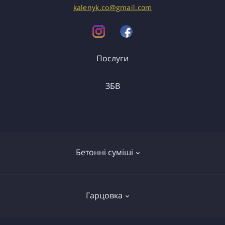
kalenyk.co@gmail.com
Послуги
ЗБВ
Вантажоперевезення
Спецтранспорт
ФБС
Перемички
Бетонні суміші
Сходи
Колодязі
Бетонні сумiшi
Елементи огороджень
Гарцовка
Бетон
Плити перекриття