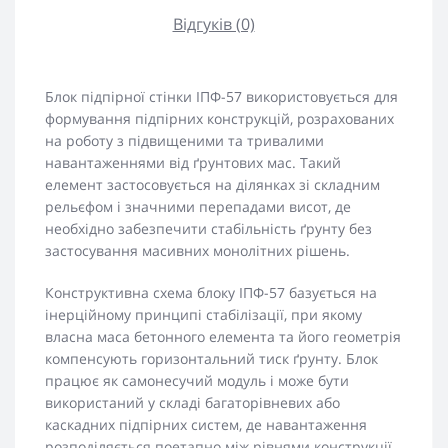
Відгуків (0)
Блок підпірної стінки ІПФ-57 використовується для
формування підпірних конструкцій, розрахованих
на роботу з підвищеними та тривалими
навантаженнями від ґрунтових мас. Такий
елемент застосовується на ділянках зі складним
рельєфом і значними перепадами висот, де
необхідно забезпечити стабільність ґрунту без
застосування масивних монолітних рішень.
Конструктивна схема блоку ІПФ-57 базується на
інерційному принципі стабілізації, при якому
власна маса бетонного елемента та його геометрія
компенсують горизонтальний тиск ґрунту. Блок
працює як самонесучий модуль і може бути
використаний у складі багаторівневих або
каскадних підпірних систем, де навантаження
розподіляється поетапно між рівнями конструкції.