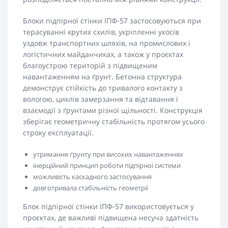
Блоки підпірної стінки ІПФ-57 застосовуються при
терасуванні крутих схилів, укріпленні укосів
уздовж транспортних шляхів, на промислових і
логістичних майданчиках, а також у проєктах
благоустрою територій з підвищеним
навантаженням на ґрунт. Бетонна структура
демонструє стійкість до тривалого контакту з
вологою, циклів замерзання та відтавання і
взаємодії з ґрунтами різної щільності. Конструкція
зберігає геометричну стабільність протягом усього
строку експлуатації.
утримання ґрунту при високих навантаженнях
інерційний принцип роботи підпірної системи
можливість каскадного застосування
довготривала стабільність геометрії
Блок підпірної стінки ІПФ-57 використовується у
проєктах, де важливі підвищена несуча здатність