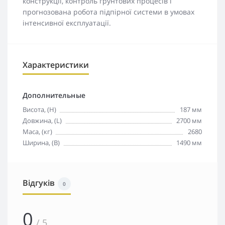
конструкції, контроль ґрунтових процесів і
прогнозована робота підпірної системи в умовах
інтенсивної експлуатації.
Характеристики
Дополнительные
Висота, (H)
187 мм
Довжина, (L)
2700 мм
Маса, (кг)
2680
Ширина, (B)
1490 мм
Відгуків
0
0
/ 5