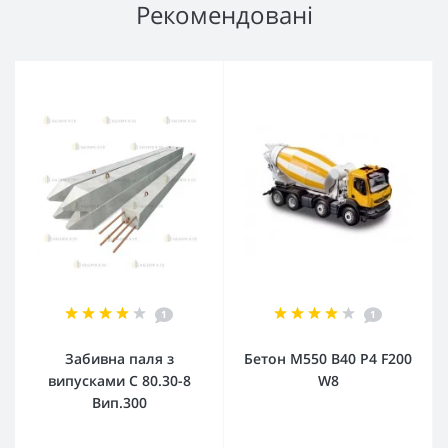
Рекомендовані
1
1
Забивна паля з
Бетон М550 В40 Р4 F200
випусками С 80.30-8
W8
Вип.300