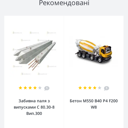
Рекомендовані
1
1
Забивна паля з
Бетон М550 В40 Р4 F200
випусками С 80.30-8
W8
Вип.300