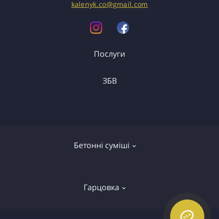
kalenyk.co@gmail.com
Послуги
ЗБВ
Вантажоперевезення
Спецтранспорт
ФБС
Перемички
Бетонні суміші
Сходи
Колодязі
Бетонні сумiшi
Елементи огороджень
Гарцовка
Бетон
Плити перекриття
Керамзитобетон