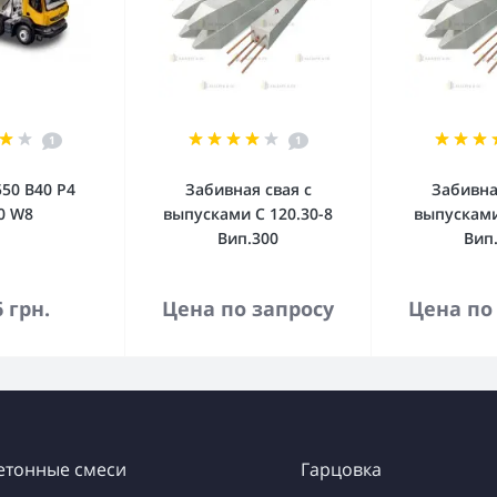
1
1
50 В40 Р4
Забивная свая с
Забивна
0 W8
выпусками С 120.30-8
выпусками
Вип.300
Вип
орзину
В корзину
В к
6 грн.
Цена по запросу
Цена по
етонные смеси
Гарцовка