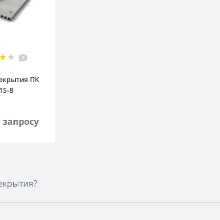
1
екрытия ПК
15-8
орзину
 запросу
екрытия?