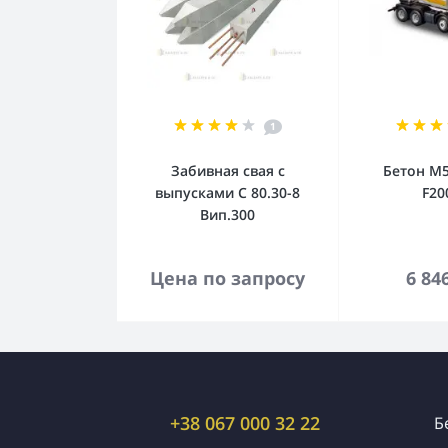
1
Забивная свая с
Бетон М5
выпусками С 80.30-8
F20
Вип.300
В корзину
В к
Цена по запросу
6 84
+38 067 000 32 22
Б