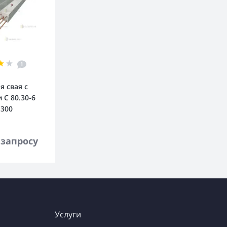
1
я свая с
 С 80.30-6
.300
орзину
 запросу
Услуги