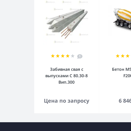
1
Забивная свая с
Бетон М5
выпусками С 80.30-8
F20
Вип.300
В корзину
В к
Цена по запросу
6 84