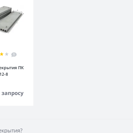
1
екрытия ПК
12-8
орзину
 запросу
екрытия?