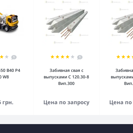
1
1
50 В40 Р4
Забивная свая с
Забивна
0 W8
выпусками С 120.30-8
выпусками
Вип.300
Вип
орзину
В корзину
В к
6 грн.
Цена по запросу
Цена по