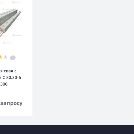
1
я свая с
 С 80.30-6
.300
орзину
 запросу