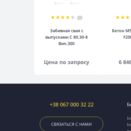
1
Забивная свая с
Бетон М5
выпусками С 80.30-8
F20
Вип.300
В корзину
В к
Цена по запросу
6 84
+38 067 000 32 22
Б
Б
СВЯЗАТЬСЯ С НАМИ
Б