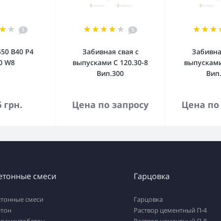
1
1
50 В40 Р4
Забивная свая с
Забивна
0 W8
выпусками С 120.30-8
выпусками
Вип.300
Вип
орзину
В корзину
В к
6 грн.
Цена по запросу
Цена по
етонные смеси
Гарцовка
етонные смеси
Гарцовка
етон
Раствор цементный П-4