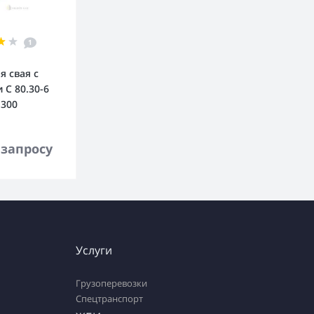
1
я свая с
 С 80.30-6
.300
орзину
 запросу
Услуги
Грузоперевозки
Спецтранспорт