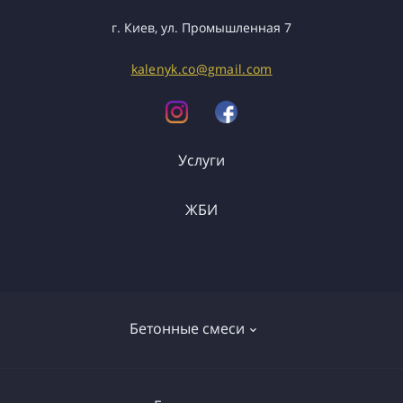
г. Киев, ул. Промышленная 7
kalenyk.co@gmail.com
Услуги
ЖБИ
Грузоперевозки
Спецтранспорт
ФБС
Перемычки
Бетонные смеси
Лестницы
Колодцы
Бетонные смеси
Элементы ограждений